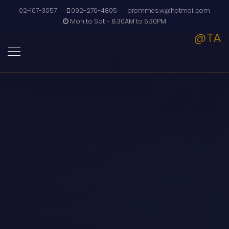
02-107-3057
092-276-4805
prommes.w@hotmail.com
Mon to Sat - 8.30AM to 5.30PM
@TA