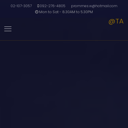
02-107-3057
092-276-4805
prommes.w@hotmail.com
Mon to Sat - 8.30AM to 5.30PM
@TA