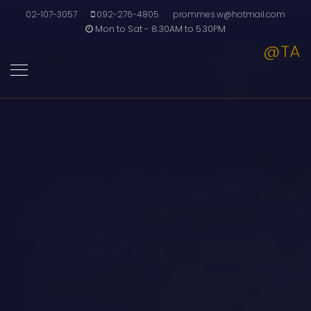
02-107-3057
092-276-4805
prommes.w@hotmail.com
Mon to Sat - 8.30AM to 5.30PM
@TA