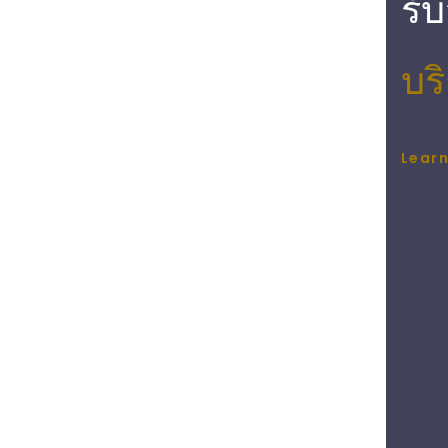
รั
บร
Lear