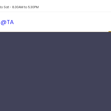
o Sat - 8.30AM to 5.30PM
@TA