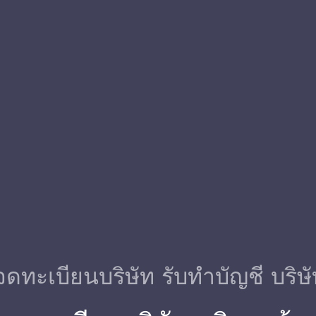
จดทะเบียนบริษัท รับทําบัญชี บริษ