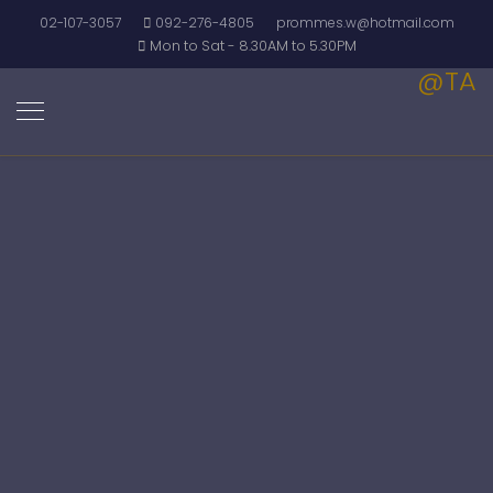
02-107-3057
092-276-4805
prommes.w@hotmail.com
Mon to Sat - 8.30AM to 5.30PM
@TA