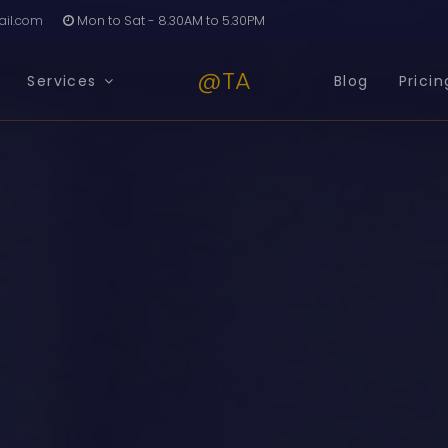
il.com
Mon to Sat - 8.30AM to 5.30PM
@TA
Services
Blog
Pricin