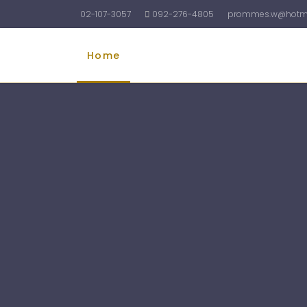
02-107-3057
092-276-4805
prommes.w@hotma
Home
รับทำบัญชี
รับจดทะเบียนบริษัท