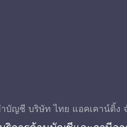
ําบัญชี บริษัท ไทย แอคเคาน์ติ้ง 