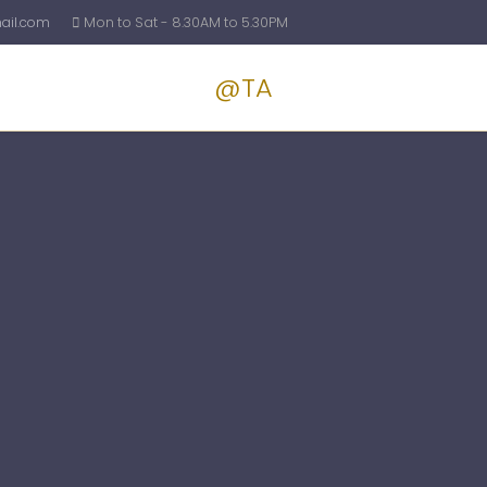
il.com
Mon to Sat - 8.30AM to 5.30PM
@TA
Services
Blog
Pricin