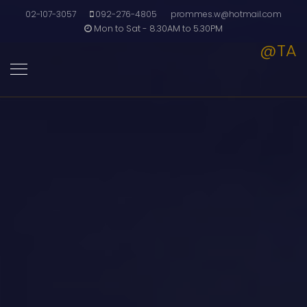
02-107-3057
092-276-4805
prommes.w@hotmail.com
Mon to Sat - 8.30AM to 5.30PM
@TA