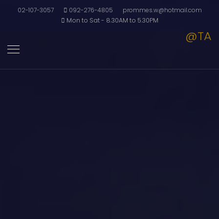
02-107-3057
092-276-4805
prommes.w@hotmail.com
Mon to Sat - 8.30AM to 5.30PM
@TA