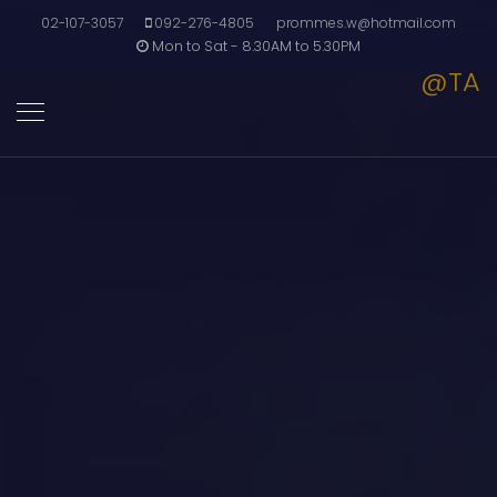
02-107-3057
092-276-4805
prommes.w@hotmail.com
Mon to Sat - 8.30AM to 5.30PM
@TA