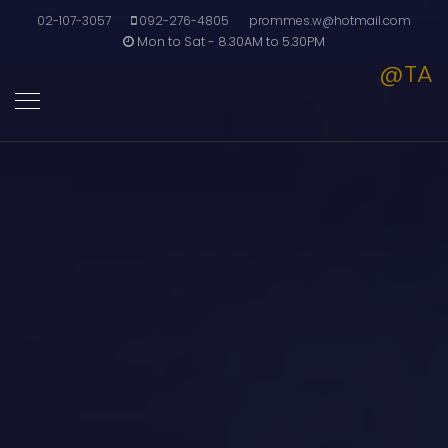
02-107-3057
092-276-4805
prommes.w@hotmail.com
Mon to Sat - 8.30AM to 5.30PM
@TA