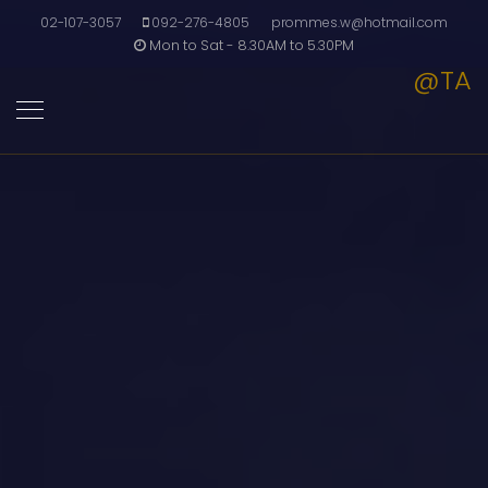
02-107-3057
092-276-4805
prommes.w@hotmail.com
Mon to Sat - 8.30AM to 5.30PM
@TA