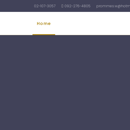
02-107-3057
092-276-4805
prommes.w@hotma
Home
รับทำบัญชี
รับจดทะเบียนบริษัท