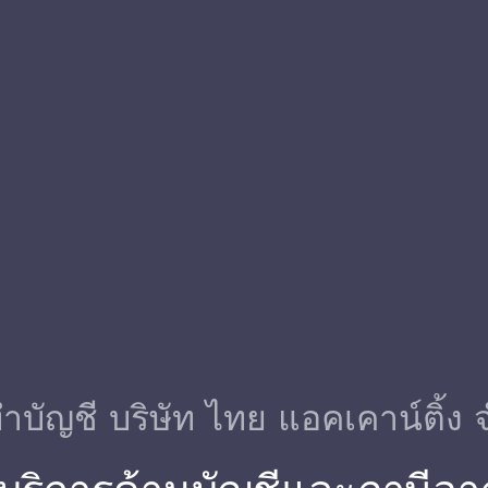
ําบัญชี บริษัท ไทย แอคเคาน์ติ้ง 