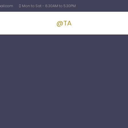
il.com
Mon to Sat - 8.30AM to 5.30PM
@TA
Services
Blog
Pricin