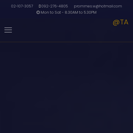
02-107-3057
092-276-4805
prommes.w@hotmail.com
Mon to Sat - 8.30AM to 5.30PM
@TA