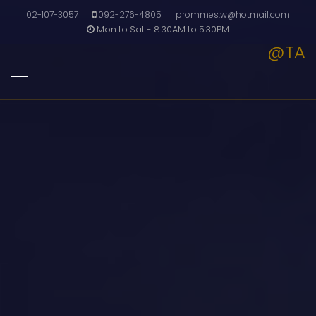
02-107-3057
092-276-4805
prommes.w@hotmail.com
Mon to Sat - 8.30AM to 5.30PM
@TA