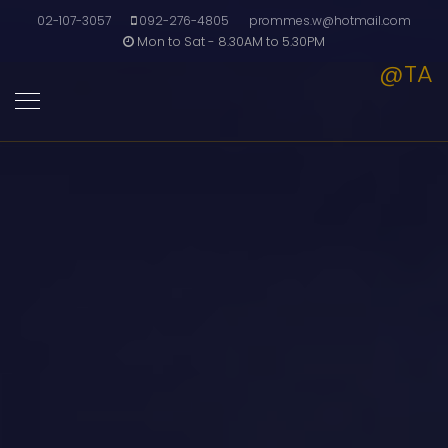
02-107-3057
092-276-4805
prommes.w@hotmail.com
Mon to Sat - 8.30AM to 5.30PM
@TA