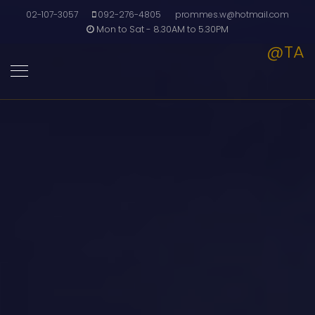
02-107-3057
092-276-4805
prommes.w@hotmail.com
Mon to Sat - 8.30AM to 5.30PM
@TA