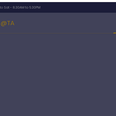
o Sat - 8.30AM to 5.30PM
@TA