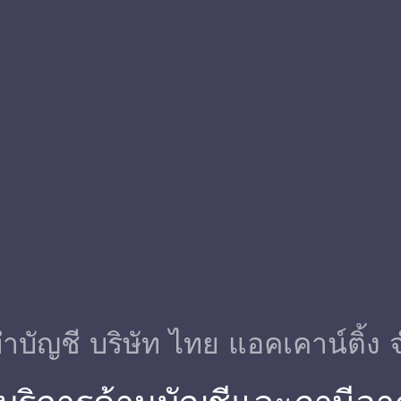
ําบัญชี บริษัท ไทย แอคเคาน์ติ้ง 