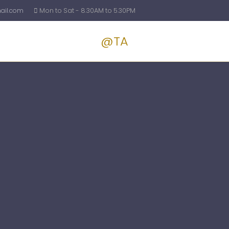
il.com
Mon to Sat - 8.30AM to 5.30PM
@TA
Services
Blog
Pricin