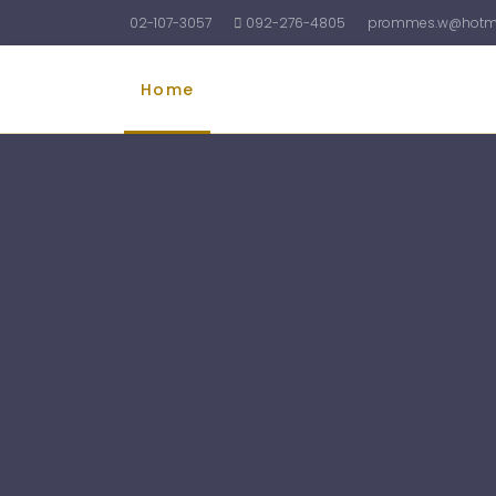
02-107-3057
092-276-4805
prommes.w@hotma
Home
รับทำบัญชี
รับจดทะเบียนบริษัท