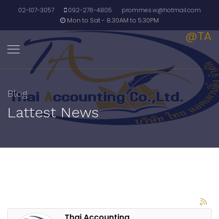
02-107-3057
092-276-4805
prommes.w@hotmail.com
Mon to Sat - 8.30AM to 5.30PM
@TA
Blog
Lattest News
Thai Accounting