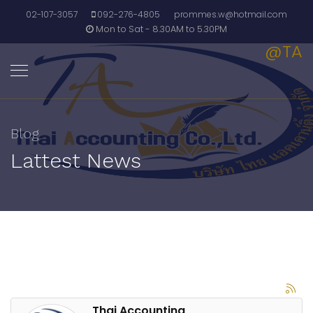
02-107-3057
092-276-4805
prommes.w@hotmail.com
Mon to Sat - 8.30AM to 5.30PM
@TA
Blog
Lattest News
Thai Accounting