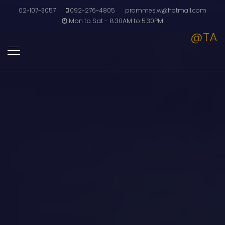
02-107-3057
092-276-4805
prommes.w@hotmail.com
Mon to Sat - 8.30AM to 5.30PM
@TA