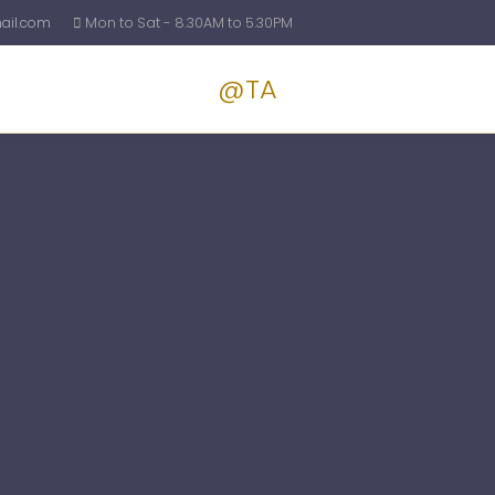
il.com
Mon to Sat - 8.30AM to 5.30PM
@TA
Services
Blog
Pricin