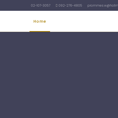
02-107-3057
092-276-4805
prommes.w@hotma
Home
รับทำบัญชี
รับจดทะเบียนบริษัท