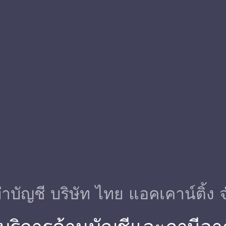
ําบัญชี บริษัท ไทย แอคเคาน์ติ้ง 