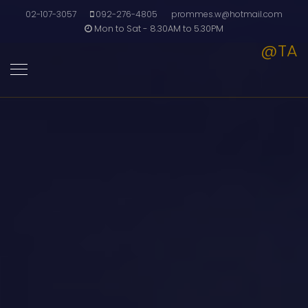
02-107-3057
092-276-4805
prommes.w@hotmail.com
Mon to Sat - 8.30AM to 5.30PM
@TA