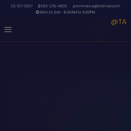
02-107-3057
092-276-4805
prommes.w@hotmail.com
Mon to Sat - 8.30AM to 5.30PM
@TA