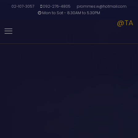
02-107-3057
092-276-4805
prommes.w@hotmail.com
Mon to Sat - 8.30AM to 5.30PM
@TA