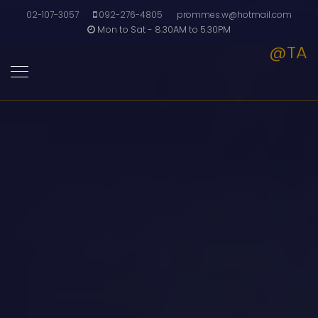
02-107-3057
092-276-4805
prommes.w@hotmail.com
Mon to Sat - 8.30AM to 5.30PM
@TA