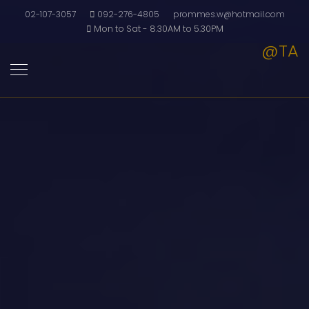
02-107-3057
092-276-4805
prommes.w@hotmail.com
Mon to Sat - 8.30AM to 5.30PM
@TA