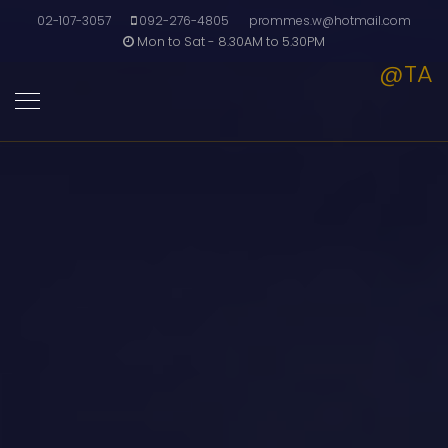
02-107-3057
092-276-4805
prommes.w@hotmail.com
Mon to Sat - 8.30AM to 5.30PM
@TA