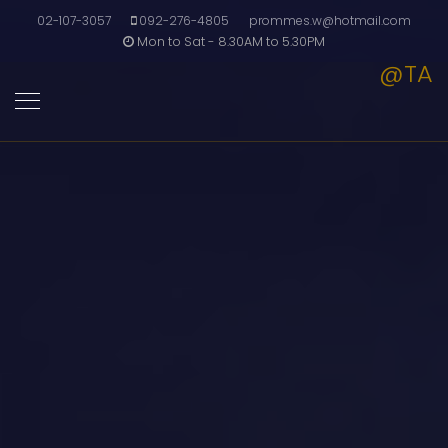
02-107-3057
092-276-4805
prommes.w@hotmail.com
Mon to Sat - 8.30AM to 5.30PM
@TA