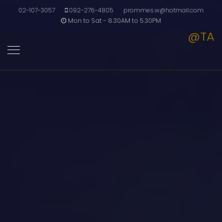
02-107-3057
092-276-4805
prommes.w@hotmail.com
Mon to Sat - 8.30AM to 5.30PM
@TA