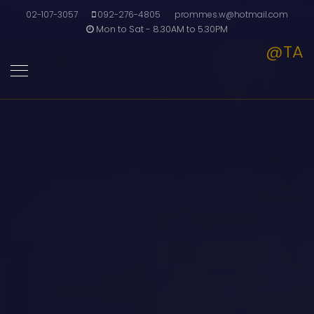
02-107-3057
092-276-4805
prommes.w@hotmail.com
Mon to Sat - 8.30AM to 5.30PM
@TA