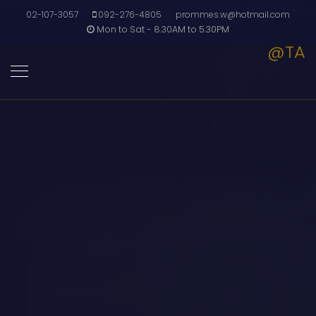
02-107-3057
092-276-4805
prommes.w@hotmail.com
Mon to Sat - 8.30AM to 5.30PM
@TA