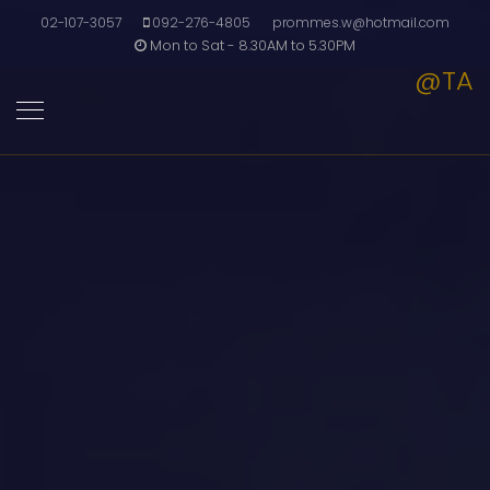
02-107-3057
092-276-4805
prommes.w@hotmail.com
Mon to Sat - 8.30AM to 5.30PM
@TA