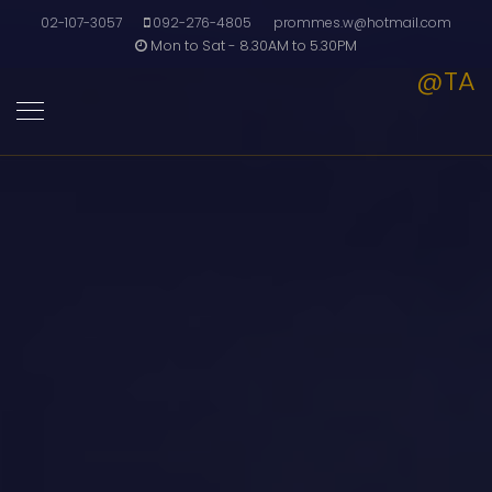
02-107-3057
092-276-4805
prommes.w@hotmail.com
Mon to Sat - 8.30AM to 5.30PM
@TA