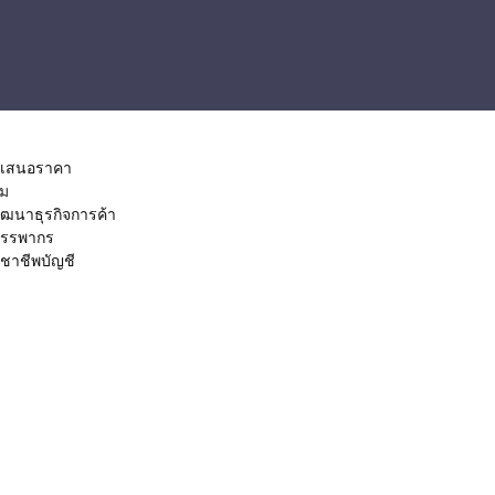
เสนอราคา
ิม
ัฒนาธุรกิจการค้า
รรพากร
ชาชีพบัญชี