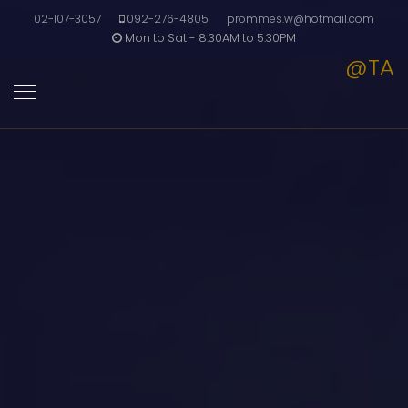
02-107-3057
092-276-4805
prommes.w@hotmail.com
Mon to Sat - 8.30AM to 5.30PM
@TA