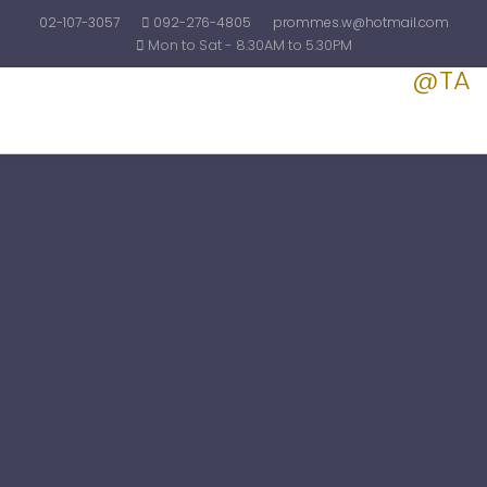
02-107-3057
092-276-4805
prommes.w@hotmail.com
Mon to Sat - 8.30AM to 5.30PM
@TA