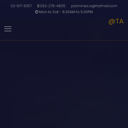
02-107-3057
092-276-4805
prommes.w@hotmail.com
Mon to Sat - 8.30AM to 5.30PM
@TA