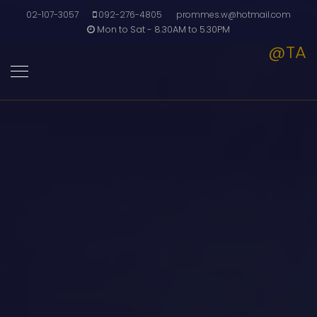
02-107-3057
092-276-4805
prommes.w@hotmail.com
Mon to Sat - 8.30AM to 5.30PM
@TA