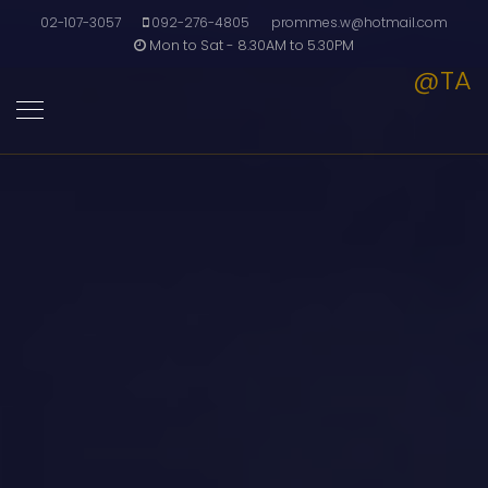
02-107-3057
092-276-4805
prommes.w@hotmail.com
Mon to Sat - 8.30AM to 5.30PM
@TA