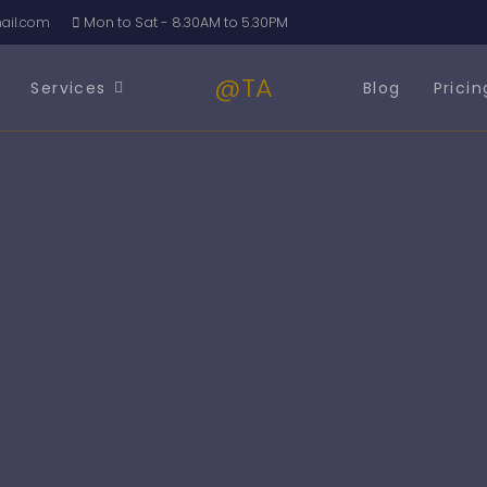
il.com
Mon to Sat - 8.30AM to 5.30PM
@TA
Services
Blog
Pricin