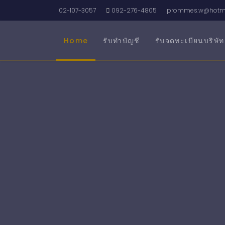
02-107-3057
092-276-4805
prommes.w@hotma
Home
รับทำบัญชี
รับจดทะเบียนบริษัท