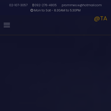
02-107-3057
092-276-4805
prommes.w@hotmail.com
Mon to Sat - 8.30AM to 5.30PM
@TA