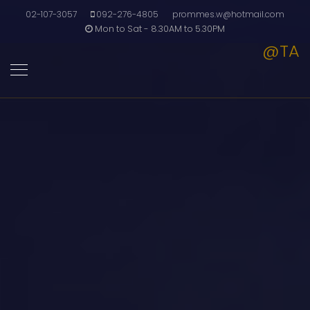
02-107-3057
092-276-4805
prommes.w@hotmail.com
Mon to Sat - 8.30AM to 5.30PM
@TA