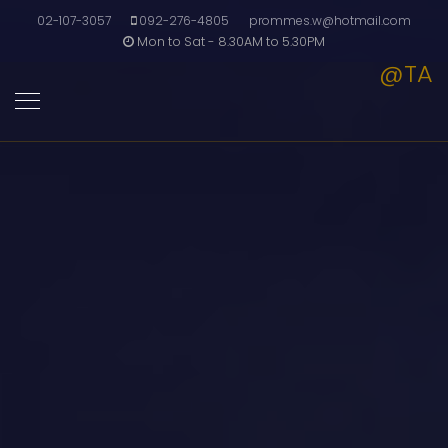
02-107-3057
092-276-4805
prommes.w@hotmail.com
Mon to Sat - 8.30AM to 5.30PM
@TA