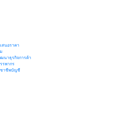
เสนอราคา
ิม
ัฒนาธุรกิจการค้า
รรพากร
ชาชีพบัญชี