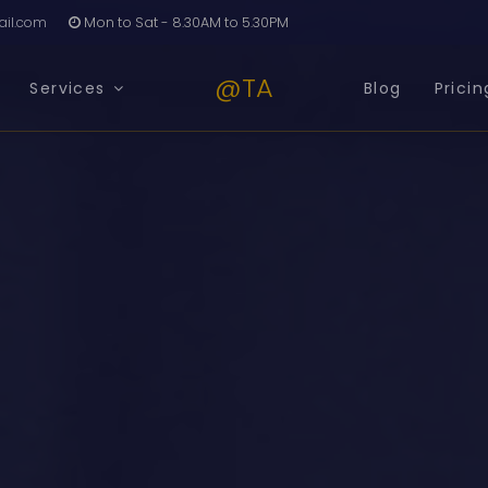
il.com
Mon to Sat - 8.30AM to 5.30PM
@TA
Services
Blog
Pricin