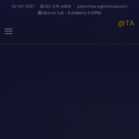
02-107-3057
092-276-4805
prommes.w@hotmail.com
Mon to Sat - 8.30AM to 5.30PM
@TA