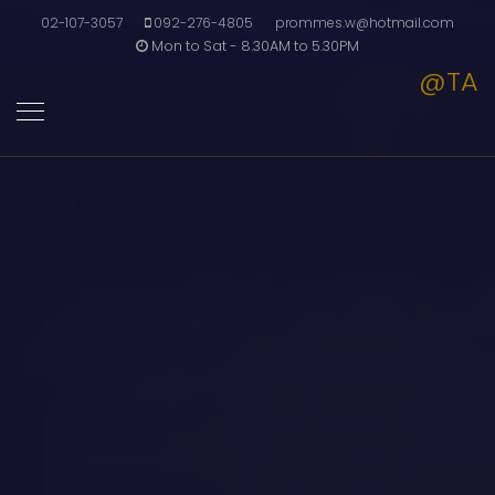
02-107-3057
092-276-4805
prommes.w@hotmail.com
Mon to Sat - 8.30AM to 5.30PM
@TA