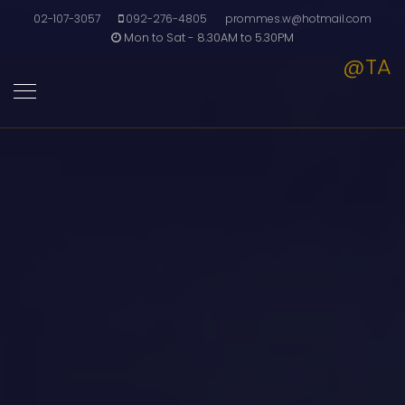
02-107-3057
092-276-4805
prommes.w@hotmail.com
Mon to Sat - 8.30AM to 5.30PM
@TA